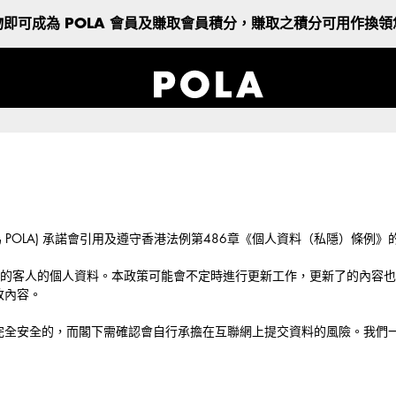
即可成為 POLA 會員及賺取會員積分，賺取之積分可用作換
 LTD(以下簡稱為 POLA) 承諾會引用及遵守香港法例第486章《個人資料（私
com.hk收集的客人的個人資料。本政策可能會不定時進行更新工作，更新了的
改內容。
完全安全的，而閣下需確認會自行承擔在互聯網上提交資料的風險。我們