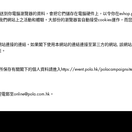
傳送到你電腦瀏覽器的資料，會把它們儲存在電腦硬件上，以令你在eshop.po
來在我們網站上之活動和體驗。大部份的瀏覽器皆自動接受cookies運作，
站連接的連結。如果閣下使用本網站的連結連接至第三方的網站, 該網站
任。
A所保存有關閣下的個人資料請進入
https://event.pola.hk/polacampaignsit
迎電郵至
online@pola.com.hk
。