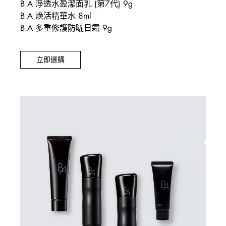
B.A 淨透水盈潔面乳 (第7代) 9g
B.A 煥活精華水 8ml
B.A 多重修護防曬日霜 9g
立即選購