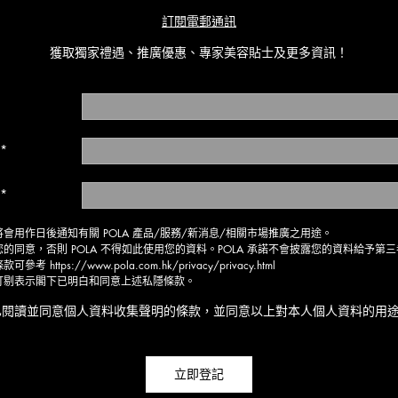
訂閱電郵通訊
獲取獨家禮遇、推廣優惠、
專家美容貼士及更多資訊！
*
*
會用作日後通知有關 POLA 產品/服務/新消息/相關市場推廣之用途。
的同意，否則 POLA 不得如此使用您的資料。POLA 承諾不會披露您的資料給予第
條款可參考
https://www.pola.com.hk/privacy/privacy.html
打剔表示閣下已明白和同意上述私隱條款。
已閱讀並同意個人資料收集聲明的條款，並同意以上對本人個人資料的用途
立即登記