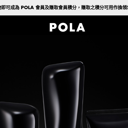
即可成為 POLA 會員及賺取會員積分，賺取之積分可用作換
🎁 購物滿HK$1,500，即可獲贈夏日皇牌保養禮遇 (1套3件)