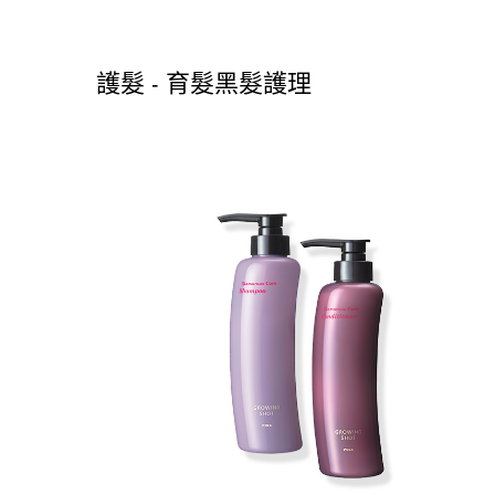
護髮 - 育髮黑髮護理