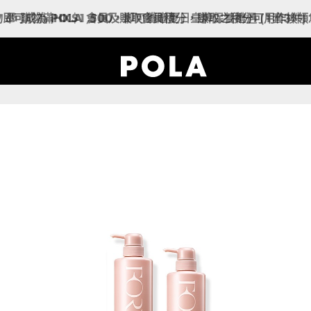
🎁 購物滿HK$1,500，即可獲贈夏日皇牌保養禮遇 (1套3件)