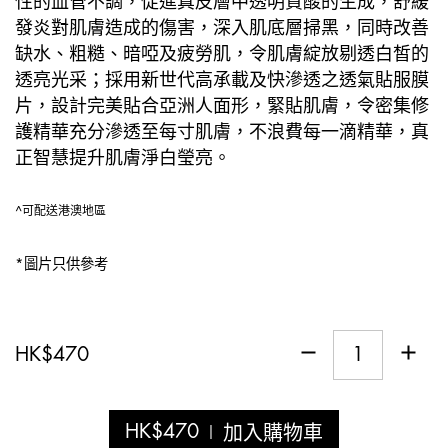
性的血管不調，促進真皮層中透明質酸的生成，舒緩
發炎對肌膚造成的傷害，深入肌底層掃黑，同時改善
缺水、粗糙、暗啞及疲勞肌，令肌膚綻放剔透白皙的
透亮光采；採用新世代高承載及快滲透之透氣貼服膜
片，設計完美貼合亞洲人面形，緊貼肌膚，令密集修
護精華充分滲透至每寸肌膚，不浪費每一滴精華，真
正智慧提升肌膚淨白瑩亮。
^可配送港澳地區
*圖片只供參考
HK
$
470
HK
$
470
加入購物車
|