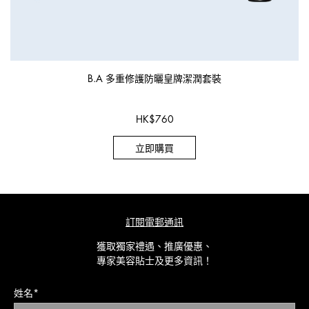
B.A 多重修護防曬皇牌潔潤套裝
HK
$
760
立即購買
訂閱電郵通訊
獲取獨家禮遇、推廣優惠、
專家美容貼士及更多資訊！
姓名*