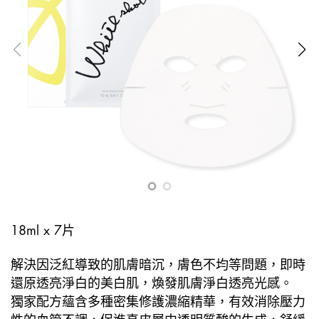
18ml x 7片
解決因泛紅導致的肌膚暗沉，膚色不均等問題，即時
還原透亮淨白的美白肌，煥發肌膚淨白透亮光感。
獨家配方蘊含多種密集修護濃縮精華，有效消除壓力